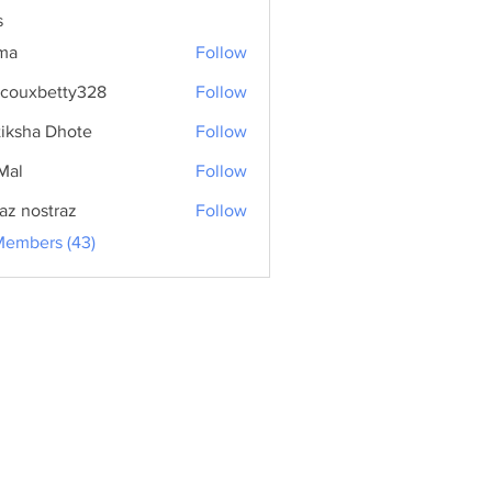
s
ma
Follow
couxbetty328
Follow
betty328
tiksha Dhote
Follow
Mal
Follow
az nostraz
Follow
Members (43)