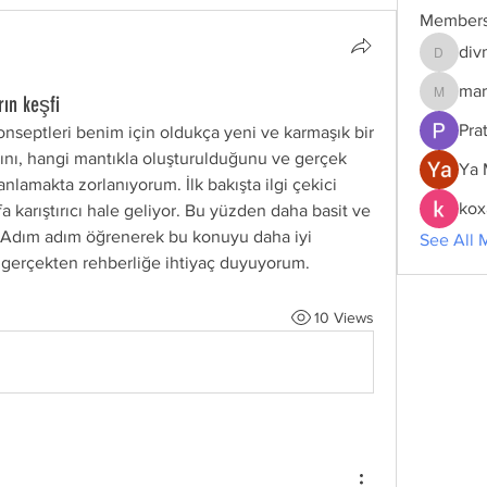
Member
div
divma
mar
rın keşfi
marcoux
Pra
konseptleri benim için oldukça yeni ve karmaşık bir 
ığını, hangi mantıkla oluşturulduğunu ve gerçek 
Ya 
nlamakta zorlanıyorum. İlk bakışta ilgi çekici 
kox
 karıştırıcı hale geliyor. Bu yüzden daha basit ve 
ar. Adım adım öğrenerek bu konuyu daha iyi 
See All 
 gerçekten rehberliğe ihtiyaç duyuyorum.
10 Views