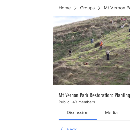
Home
Groups
Mt Vernon Pa
Mt Vernon Park Restoration: Plantin
Public
·
43 members
Discussion
Media
Back